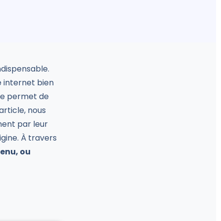
ndispensable.
 internet bien
ite permet de
article, nous
ment par leur
igine. À travers
tenu, ou