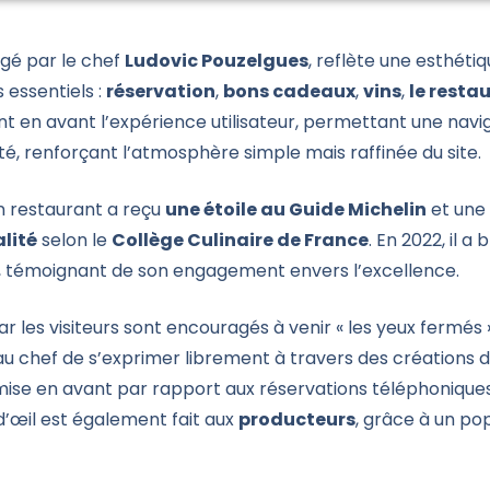
igé par le chef
Ludovic Pouzelgues
, reflète une esthéti
essentiels :
réservation
,
bons cadeaux
,
vins
,
le resta
 en avant l’expérience utilisateur, permettant une navigati
, renforçant l’atmosphère simple mais raffinée du site.
n restaurant a reçu
une étoile au Guide Michelin
et une
lité
selon le
Collège Culinaire de France
. En 2022, il a 
, témoignant de son engagement envers l’excellence.
ar les visiteurs sont encouragés à venir « les yeux fermés »
u chef de s’exprimer librement à travers des créations de 
 mise en avant par rapport aux réservations téléphoniques, 
 d’œil est également fait aux
producteurs
, grâce à un pop